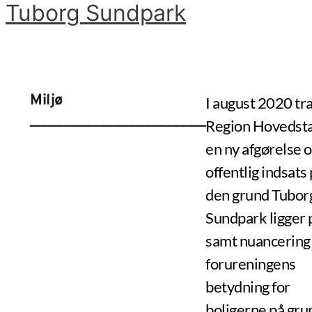
Tuborg Sundpark
Gå
til
Hovedmenu
indholdet
Miljø
I august 2020 tra
________________________
Region Hovedst
en ny afgørelse 
offentlig indsats
den grund Tubor
Sundpark ligger 
samt nuancering 
forureningens
betydning for
boligerne på gru