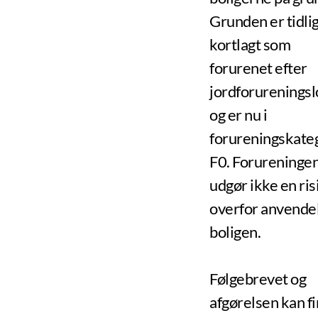
Grunden er tidli
kortlagt som
forurenet efter
jordforurenings
og er nu i
forureningskate
F0. Forureninge
udgør ikke en ris
overfor anvendel
boligen.
Følgebrevet og
afgørelsen kan f