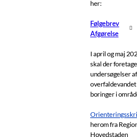
her:
Følgebrev
Afgørelse
I april og maj 20
skal der foretag
undersøgelser af
overfaldevande
boringer i områd
Orienteringsskr
herom fra Regio
Hovedstaden