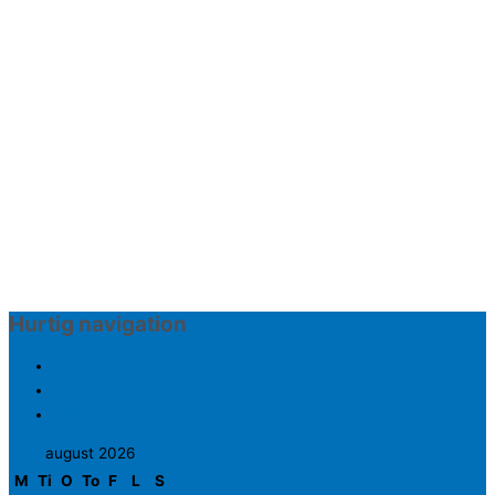
Hurtig navigation
Dokumenter
Kontakter
Vejledninger
august 2026
M
Ti
O
To
F
L
S