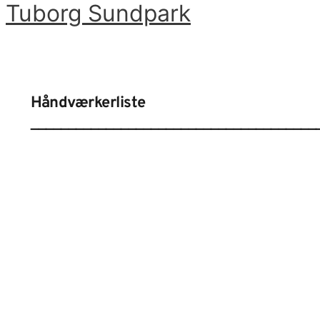
Tuborg Sundpark
Gå
til
Hovedmenu
indholdet
Håndværkerliste
______________________________________