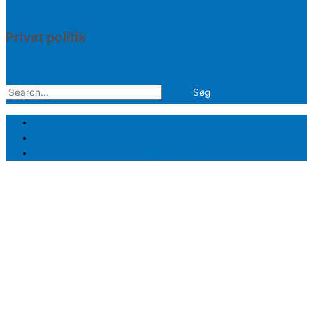
« jun
Privat politik
Privat politik
Søg
efter:
Dokumenter
Kontakter
Vejledninger