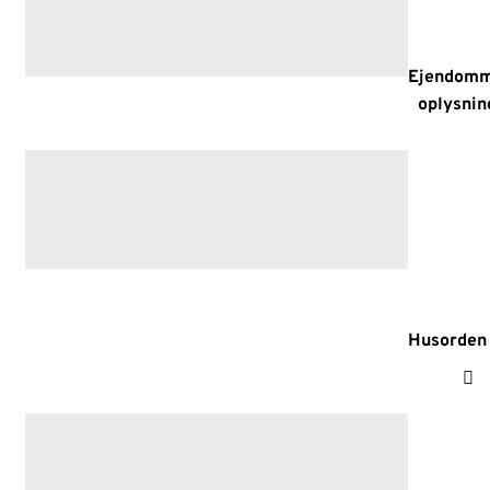
Ejendom
oplysnin
Husorden