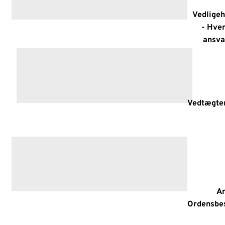
Vedligeh
- Hve
ansva
Vedtægte
A
Ordensbe