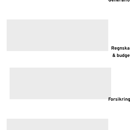
Generalfo
Regnska
& budge
Forsikrin